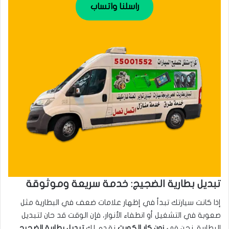
راسلنا واتساب
تبديل بطارية الضجيج: خدمة سريعة وموثوقة
إذا كانت سيارتك تبدأ في إظهار علامات ضعف في البطارية مثل
صعوبة في التشغيل أو انطفاء الأنوار، فإن الوقت قد حان لتبديل
البطارية. نحن في
زون كار الكويت
نقدم لك
تبديل بطارية الضجيج