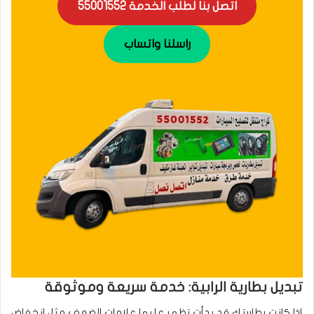
اتصل بنا لطلب الخدمة 55001552
راسلنا واتساب
تبديل بطارية الرابية: خدمة سريعة وموثوقة
إذا كانت بطاريتك قد بدأت تظهر عليها علامات الضعف مثل انخفاض